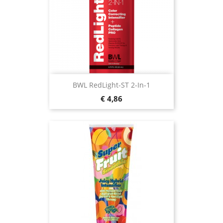
BWL RedLight-ST 2-In-1
Prijs
€ 4,86