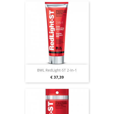
BWL RedLight-ST 2-In-1
Prijs
€ 37,39