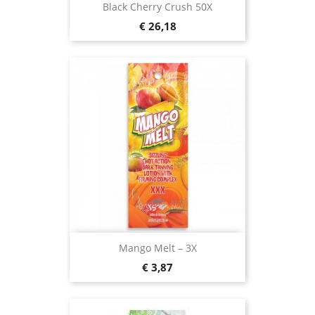
Black Cherry Crush 50X
Prijs
€ 26,18
Mango Melt – 3X
Prijs
€ 3,87