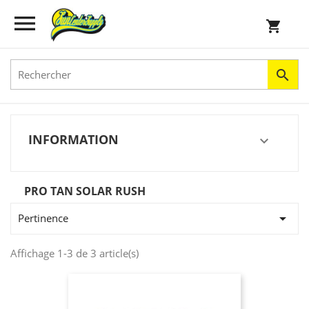


shopping_cart

INFORMATION

PRO TAN SOLAR RUSH

Pertinence
Affichage 1-3 de 3 article(s)