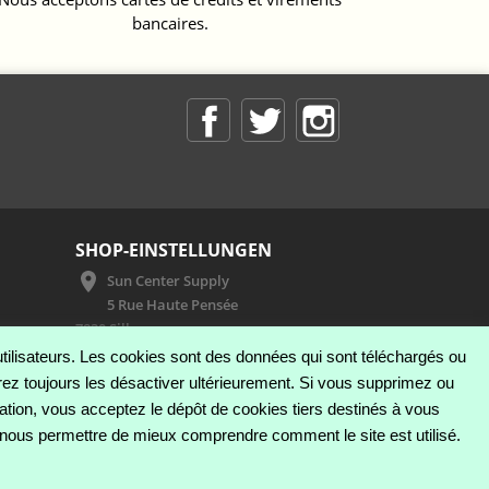
bancaires.
Facebook
Twitter
Instagram
SHOP-EINSTELLUNGEN
Sun Center Supply
5 Rue Haute Pensée
7830 Silly
Belgium
s utilisateurs. Les cookies sont des données qui sont téléchargés ou
Rufen Sie uns an:
+32 476 55 13 34
rrez toujours les désactiver ultérieurement. Si vous supprimez ou
E-mail:
info@suncentersupply.be
ation, vous acceptez le dépôt de cookies tiers destinés à vous
nous permettre de mieux comprendre comment le site est utilisé.