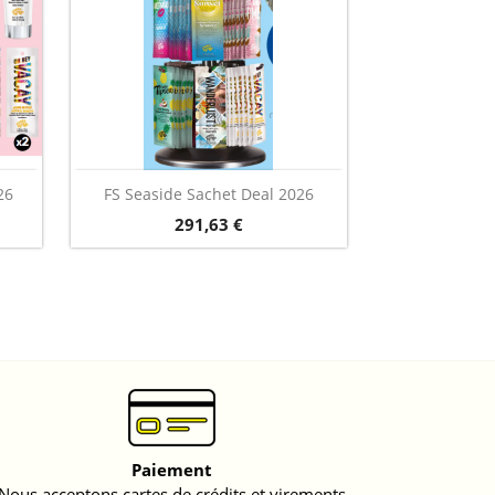
Vorschau

26
FS Seaside Sachet Deal 2026
Preis
291,63 €
Paiement
Nous acceptons cartes de crédits et virements