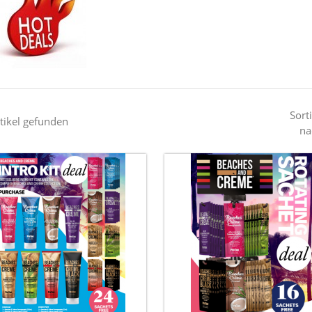
Sorti
tikel gefunden
na