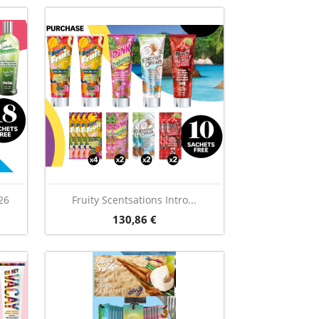
Vorschau

26
Fruity Scentsations Intro...
Preis
130,86 €