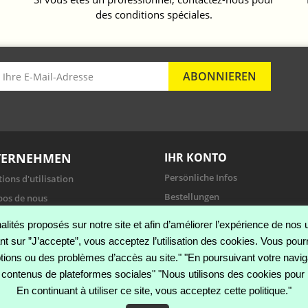
des conditions spéciales.
TERNEHMEN
IHR KONTO
Persönliche Infos
ions d'utilisation
Bestellungen
pos de nous
Rückvergütungen
ent sécurisé
nnalités proposés sur notre site et afin d’améliorer l’expérience de no
Adressen
tions Générales de ventes
ant sur ”J’accepte”, vous acceptez l’utilisation des cookies. Vous pou
Gutscheine
kt
tions ou des problèmes d’accès au site." "En poursuivant votre navig
Benachrichtigungen
contenus de plateformes sociales" "Nous utilisons des cookies pour 
ap
En continuant à utiliser ce site, vous acceptez cette politique."
agasins