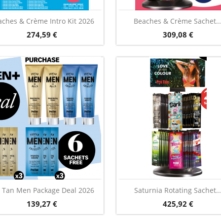
Vorschau
Vorschau


ches & Crème Intro Kit 2026
Beaches & Crème Sachet..
Preis
Preis
274,59 €
309,08 €
Vorschau
Vorschau


o Tan Men Package Deal 2026
Saturnia Rotating Sachet..
Preis
Preis
139,27 €
425,92 €