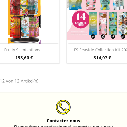
Vorschau
Vorschau


Fruity Scentsations...
FS Seaside Collection Kit 20
Preis
Preis
193,60 €
314,07 €
 12 von 12 Artikel(n)
Contactez-nous
Si vous êtes un professionnel, contactez-nous pour