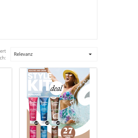
ert

Relevanz
ch: