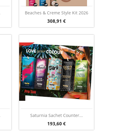
Vorschau

.
Beaches & Creme Style Kit 2026
Preis
308,91 €
Vorschau

.
Saturnia Sachet Counter...
Preis
193,60 €