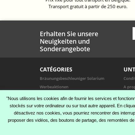
Transport gratuit à partir de 250 euro.
Erhalten Sie unsere
Neuigkeiten und
Sonderangebote
CATÉGORIES
UN
Bräunungsbeschleuniger Solarium
Condit
Werbeaktionen
A pro
Feuchtigkeitslotionen
Paiem
"Nous utilisons les cookies afin de fournir les services et fonctio
Sunless Tan
Condi
stockés sur votre ordinateur ou sur tout autre appareil. En cliqu
Hygiene
Konta
désactivez nos cookies, vous pourriez rencontrer des interrup
proposer des vidéos, des boutons de partage, des remontées de 
Fehlerbehebungsdienst
Sitem
Nos m